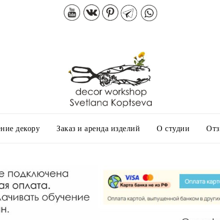
ние декору
Заказ и аренда изделий
О студии
От