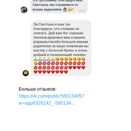
Больше отзывов:
https://vk.com/public58013495?
w=app6326142_-580134...