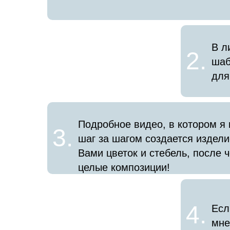
В л
2.
шаб
для
Подробное видео, в котором я 
3.
шаг за шагом создается издели
Вами цветок и стебель, после 
целые композиции!
4.
Есл
мне