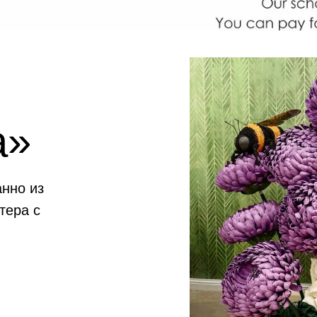
а»
анно из
тера с