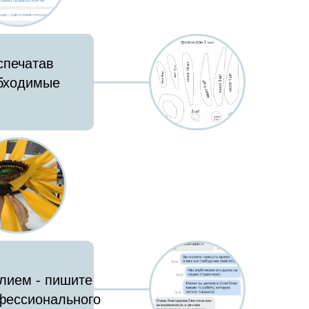
спечатав
обходимые
елием - пишите
офессионального