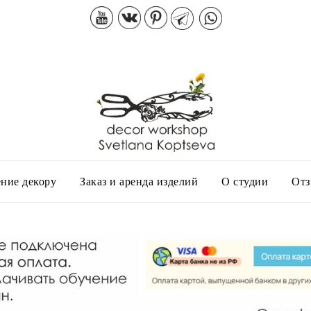
ние декору
Заказ и аренда изделий
О студии
От