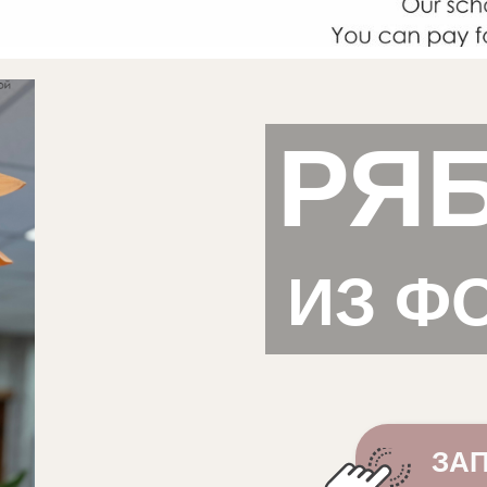
РЯ
ИЗ Ф
ЗАП