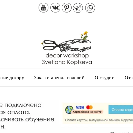
ние декору
Заказ и аренда изделий
О студии
От