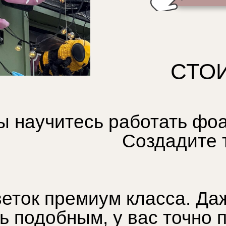
СТОИ
ы научитесь работать фо
Создадите 
еток премиум класса. Даж
 подобным, у вас точно 