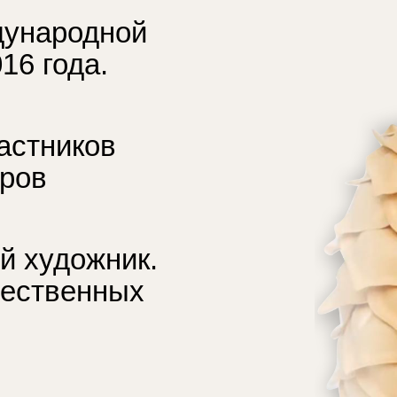
дународной
16 года.
астников
аров
 художник.
жественных