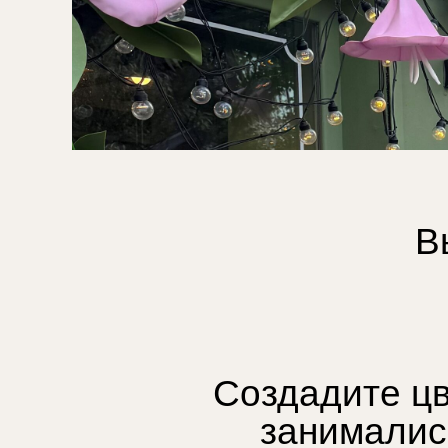
В
Создадите цв
занимались