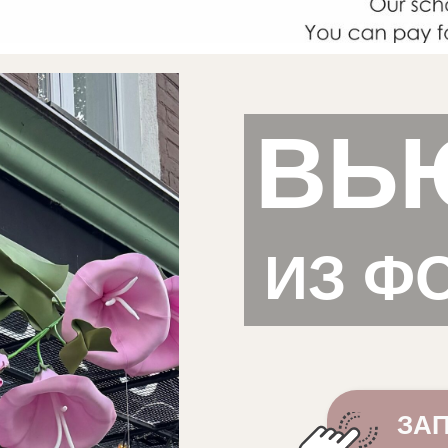
ВЬ
ИЗ Ф
ЗАП